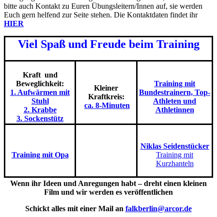
bitte auch Kontakt zu Euren Übungsleitern/Innen auf, sie werden
Euch gern helfend zur Seite stehen. Die Kontaktdaten findet ihr
HIER
Viel Spaß und Freude beim Training
Kraft und
Beweglichkeit:
Training mit
Kleiner
1. Aufwärmen mit
Bundestrainern, Top-
Kraftkreis:
Stuhl
Athleten und
ca. 8-Minuten
2. Krabbe
Athletinnen
3. Sockenstütz
Niklas Seidenstücker
Training mit Opa
Training mit
Kurzhanteln
Wenn ihr Ideen und Anregungen habt – dreht einen kleinen
Film und wir werden es veröffentlichen
Schickt alles mit einer Mail an
falkberlin@arcor.de