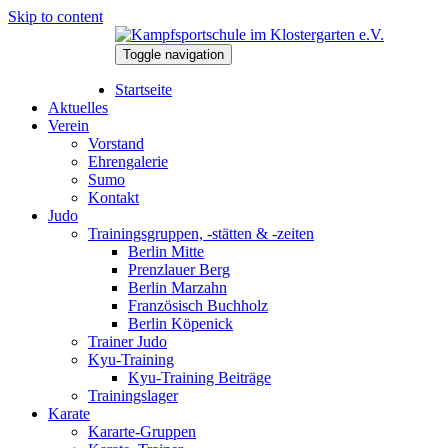
Skip to content
Toggle navigation
9. August 2026
Startseite
Aktuelles
Verein
Vorstand
Ehrengalerie
Sumo
Kontakt
Judo
Trainingsgruppen, -stätten & -zeiten
Berlin Mitte
Prenzlauer Berg
Berlin Marzahn
Französisch Buchholz
Berlin Köpenick
Trainer Judo
Kyu-Training
Kyu-Training Beiträge
Trainingslager
Karate
Kararte-Gruppen